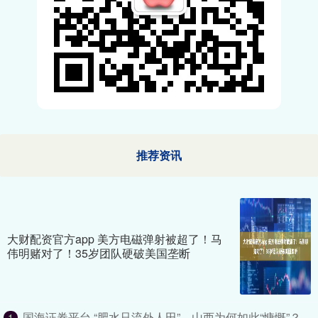
推荐资讯
大财配资官方app 美方电磁弹射被超了！马
伟明赌对了！35岁团队硬破美国垄断
国海证券平台 “肥水只流外人田”，山西为何如此“慷慨”？_
1