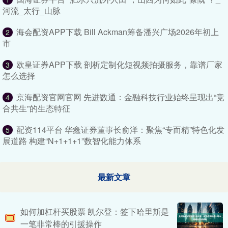
河流_太行_山脉
海会配资APP下载 Bill Ackman筹备潘兴广场2026年初上
2
市
欧皇证券APP下载 剖析定制化短视频拍摄服务，靠谱厂家
3
怎么选择
京海配资官网官网 先进数通：金融科技行业始终呈现出“竞
4
合共生”的生态特征
配资114平台 华鑫证券董事长俞洋：聚焦“专而精”特色化发
5
展道路 构建“N+1+1+1”数智化能力体系
最新文章
如何加杠杆买股票 凯尔登：签下哈里斯是
一笔非常棒的引援操作