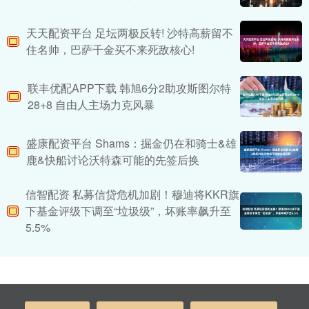
天天配资平台 足坛两极反转! 沙特高薪留不
住名帅，巴萨千金买不来死敌核心!
联丰优配APP下载 韩旭6分2助攻斯图尔特
28+8 自由人主场力克风暴
盛康配资平台 Shams：掘金仍在和骑士&雄
鹿&快船讨论沃特森可能的先签后换
信智配资 私募信贷危机加剧！穆迪将KKR旗
下基金评级下调至“垃圾级”，坏账率飙升至
5.5%