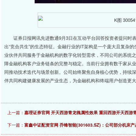
证券日报网讯先进数通9月3日在互动平台回答投资者提问时表
出“竞合共生”的生态特征。金融行业的IT架构是一个庞大且复杂
业伙伴共同服务于金融机构的数字化转型需求，不同公司的系统
障金融机构客户业务链条的完整与稳定。当前行业拥有数千家从
同推动技术迭代与场景创新。公司始终聚焦自身核心优势，持续深
伴共同构建健康发展的产业生态，为金融机构和终端用户创造更
上一篇：
嘉理证券官网 开天西游青龙魄属性效果 重回西游开天西游
下一篇：
富鑫中证配资官网 乔锋智能(301603.SZ)：公司部分机