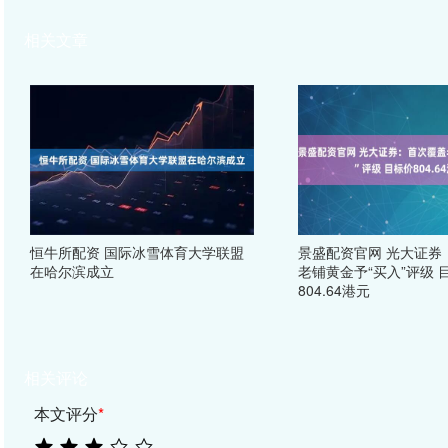
相关文章
恒牛所配资 国际冰雪体育大学联盟
景盛配资官网 光大证券
在哈尔滨成立
老铺黄金予“买入”评级 
804.64港元
相关评论
本文评分
*