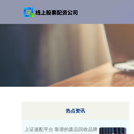
热点资讯
上证速配平台 靠谱的废品回收品牌