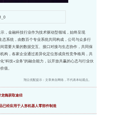
示，金融科技行业作为技术驱动型领域，始终呈现
的生态系统，由数百个专业系统共同构成，公司与众多行
之间需要大量的数据交互、接口对接与生态协作，共同保
业机构，各家企业通过差异化定位形成良性竞争格局，共
化“科技+业务”的融合能力，以开放共赢的心态与行业伙
大价值。
翔云优配提示：文章来自网络，不代表本站观点。
青龙魄获取途径
床产品已经应用于人形机器人零部件制造