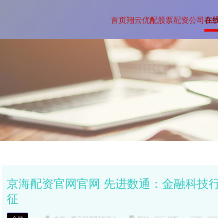
首页
翔云优配
股票配资公司
在
京海配资官网官网 先进数通：金融科技行
征