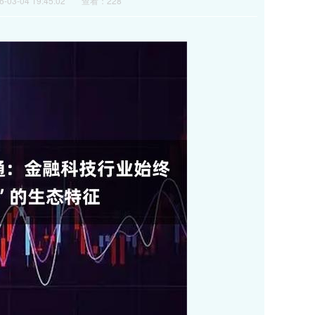
03-04 19:45:02
查看：228