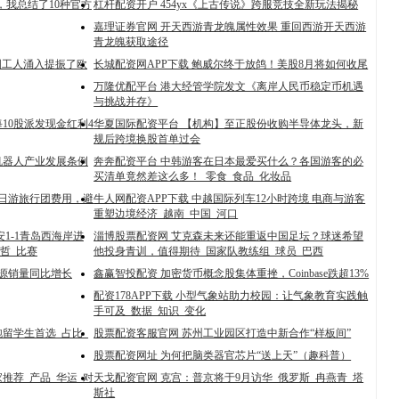
封神，我总结了10种官方
杠杆配资开户 454yx《上古传说》跨服竞技全新玩法揭秘
嘉理证券官网 开天西游青龙魄属性效果 重回西游开天西游
青龙魄获取途径
国工人涌入提振了欧
长城配资网APP下载 鲍威尔终于放鸽！美股8月将如何收尾
万隆优配平台 港大经管学院发文《离岸人民币稳定币机遇
与挑战并存》
10股派发现金红利4
华夏国际配资平台 【机构】至正股份收购半导体龙头，新
规后跨境换股首单过会
机器人产业发展条例
奔奔配资平台 中韩游客在日本最爱买什么？各国游客的必
买清单竟然差这么多！_零食_食品_化妆品
五日游旅行团费用，避
牛人网配资APP下载 中越国际列车12小时跨境 电商与游客
重塑边境经济_越南_中国_河口
安1-1青岛西海岸进
淄博股票配资网 艾克森未来还能重返中国足坛？球迷希望
哲_比赛
他投身青训，值得期待_国家队教练组_球员_巴西
能源销量同比增长
鑫赢智投配资 加密货币概念股集体重挫，Coinbase跌超13%
配资178APP下载 小型气象站助力校园：让气象教育实践触
手可及_数据_知识_变化
留学生首选_占比_
股票配资客服官网 苏州工业园区打造中新合作“样板间”
股票配资网址 为何把脑类器官芯片“送上天”（趣科普）
推荐_产品_华运_对
天戈配资官网 克宫：普京将于9月访华_俄罗斯_冉燕青_塔
斯社