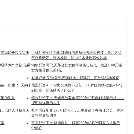
监管局局长接受审查
手机配资APP下载 口碑好的潍坊恒方环保科技，专注各类
气浮机研发，技术成熟，助力污水处理高效达标
称经济意外坚韧 无需
淘银配资网 飞天茅台批发价再创历史新低，跌至1500元距
官方指导价仅差1元
财盛证券 NBA首秀表现对比：易建联、河升镇和杨瀚森
：出生 21 天内干
鼎冠配资APP下载 父亲悔不当初！11 岁娃的抽动症从好转
到自伤，到底经历了什么？
范围的影响
蚂蚁配资平台 天蝎座与双鱼座2025年9月配对运势分析——
深海与洋流的共生
SZ)：已给人形机器人
盈为国际配资 超6万亿港元，历史新高！香港证监会、香港
金管局最新调查
正常
富捷配资平台 锡南科技：截至2025年8月29日股东人数为
9206户