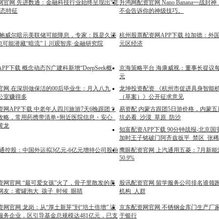
网官网 先进数通：金融科技行业始终呈现出“竞
升鸿网配资官网 Nano Banana一战
生态特征
不会告诉你的神级技巧。
 鲍威尔暗示美联储可能降息，专家：既是久违
杭州股票配资网APP下载 拉加德：外
也可能潜藏“暗流”丨川观智库·金融研究院
元区经济
P下载 概念动态|N广建科新增“DeepSeek概
京海策略平台 海康威视：董事长提议每
元
官网 在深圳做保洁的00后毕业生：月入八九
龙坤投资配资 《杭州市促进具身智能
公室赚得多
（草案）》公开征求意见
网APP下载 中老年人四川旅游7天6晚跟团？
易资配 内蒙古跟团5日游价格，内蒙
攻略，常用药携带清单+附近医院信息・安心_
坑必看_沙漠_草原_防沙
黄龙
知富配资APP下载 90分钟战报-北京国
加时王子铭破门阿齐兹扳平_禁区_张稀
安通控股：中国外运拟3亿元-6亿元增持公司股份
鹰眼配资官网 上汽通用五菱：7月新
50.9%
资网官网 “最可爱女孩”火了，骨子里散发的美
股讯配资官网 留学服务公司排名谁领跑
网友：蜜罐泡大_孩子_时候_眼睛
机构_人群
网官网 龙岗：从“厚土新芽”到“培土倍增” 该
京东配资网官网 不锈钢金库门生产厂家
服务企业，区引导基金总规模达481亿元，已支
于银行