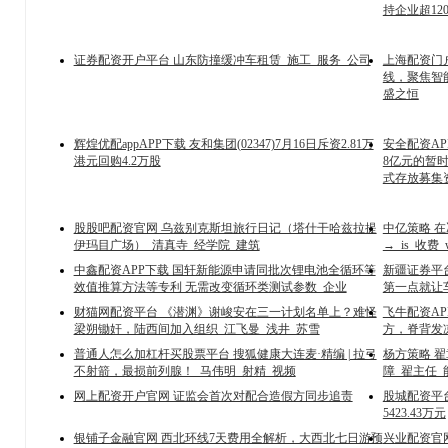
持企业超12
证券配资开户平台 山东防撞缓冲车租赁_施工_服务_公司
上海配资门
线，聚焦智
盛之恒
辉煌优配appAPP下载 友和集团(02347)7月16日斥资2.81万
安全配资APP
港元回购4.2万股
8亿元的暂
式存放募集
股股吧配资官网 乌兹别克斯坦旅行日记（塔什干哈兹拉提
中亿策略 
伊玛目广场）_清真寺_经学院_建筑
→_is_收费_
中鑫配资APP下载 国轩新能源申请同批次锂电池全循环等
新疆证券平台
效值推算方法等专利 无需改变循环类测试参数_企业
第一点就让
财猫网配资平台 《潜渊》谢峻安在三一计划名单上？难怪
飞牛配资A
梁朔锄奸，陆西间加入组织_江飞曼_浅井_苏雪
方，脊背发
普通人怎么加杠杆买股票平台 搜狐健康大连麦·精编 | 拉弓
杨方策略 
不射箭，最损前列腺！_马伟明_射精_视频
障_翟主任_
网上配资开户官网 证监会首次对配合造假方同步追责
股城配资平台
5423.43万元
银铺子金融官网 西北环线7天费用全解析，大西北七日游预
兴业配资官网