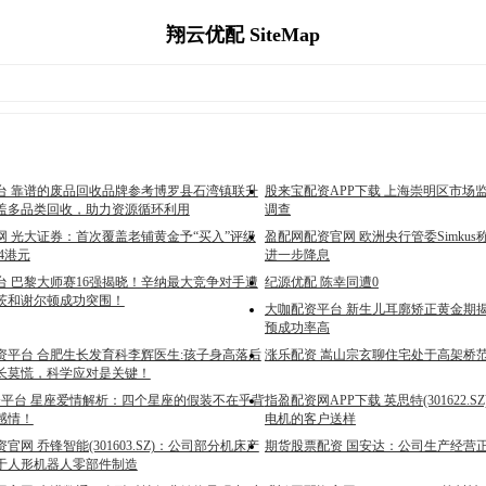
翔云优配 SiteMap
台 靠谱的废品回收品牌参考博罗县石湾镇联升
股来宝配资APP下载 上海崇明区市场
盖多品类回收，助力资源循环利用
调查
网 光大证券：首次覆盖老铺黄金予“买入”评级
盈配网配资官网 欧洲央行管委Simkus
64港元
进一步降息
台 巴黎大师赛16强揭晓！辛纳最大竞争对手遭
纪源优配 陈幸同遭0
茨和谢尔顿成功突围！
大咖配资平台 新生儿耳廓矫正黄金期揭秘
预成功率高
资平台 合肥生长发育科李辉医生:孩子身高落后
涨乐配资 嵩山宗玄聊住宅处于高架桥
长莫慌，科学应对是关键！
配资平台 星座爱情解析：四个星座的假装不在乎背
指盈配资网APP下载 英思特(301622.
感情！
电机的客户送样
官网 乔锋智能(301603.SZ)：公司部分机床产
期货股票配资 国安达：公司生产经营
于人形机器人零部件制造