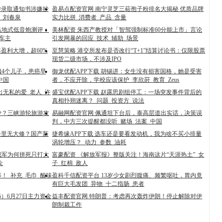
学录取通知书涉嫌抄
盈易点配资官网 南宁灵芝三萜孢子粉排名大揭秘 优质品牌
_刘春泉
实力比拼_消费者_产品_含量
源趴地式低音炮测评：
美林配资 朱西产教授对「智驾强制标准60分能上市」言论
_车主
引发网暴的回应_技术_辅助_场景
盈利大增，超60%
至慧策略 港交所发布是否改行“T+1”结算讨论书：仅限股票
现货二级市场，不涉及IPO
姻4个儿子，患癌早
御龙优配APP下载 胡锡进：女生没有损害国格，她是受害
中国
者，不应开除，学校应该保护_李欣莳_教育_Zeus
出无私的爱_老人_许
盛宝优配APP下载 赵露思剧组停工：一场突发事件背后的
真相扑朔迷离？_问题_投资方_说法
少？三峡游轮旅游攻
易融网配资官网 佩通坦下台后，泰高层道出实话，决策误
判，中方三次提醒都没听_赌场_法案_中国
万公里无大修？国产新
捷希缘APP下载 选车还是要看发动机，我为啥不买小排量
涡轮增压？_动力_参数_油耗
我军为何拼死只打大
富豪配资 《解放军报》整版关注！海南这片“天涯热土”_女
众
子_红棉_敌人
！_补充_毛巾_酸味
盈科千信配资平台 13岁少女剧烈腹痛、频繁呕吐，胃内竟
有巨大毛发团_异物_十二指肠_患者
5）6月27日主力资金
益丰配资官网 特朗普：考虑再次轰炸伊朗！停止解除对伊
朗制裁工作