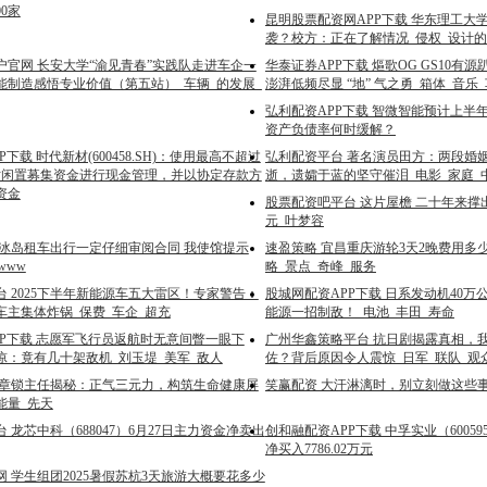
00家
昆明股票配资网APP下载 华东理工大
袭？校方：正在了解情况_侵权_设计的
户官网 长安大学“渝见青春”实践队走进车企一
华泰证券APP下载 熰歌OG GS10有
能制造感悟专业价值（第五站）_车辆_的发展_
澎湃低频尽显 “地” 气之勇_箱体_音乐
弘利配资APP下载 智微智能预计上半年
资产负债率何时缓解？
下载 时代新材(600458.SH)：使用最高不超过
弘利配资平台 著名演员田方：两段婚
时闲置募集资金进行现金管理，并以协定存款方
逝，遗孀于蓝的坚守催泪_电影_家庭_
资金
股票配资吧平台 这片屋檐 二十年来撑
元_叶梦容
在冰岛租车出行一定仔细审阅合同 我使馆提示
速盈策略 宜昌重庆游轮3天2晚费用多
www
略_景点_奇峰_服务
 2025下半年新能源车五大雷区！专家警告：
股城网配资APP下载 日系发动机40
车主集体炸锅_保费_车企_超充
能源一招制敌！_电池_丰田_寿命
PP下载 志愿军飞行员返航时无意间瞥一眼下
广州华鑫策略平台 抗日剧揭露真相，
凉：竟有几十架敌机_刘玉堤_美军_敌人
佐？背后原因令人震惊_日军_联队_观
翟章锁主任揭秘：正气三元力，构筑生命健康屏
笑赢配资 大汗淋漓时，别立刻做这些事
能量_先天
 龙芯中科（688047）6月27日主力资金净卖出
创和融配资APP下载 中孚实业（60059
净买入7786.02万元
 学生组团2025暑假苏杭3天旅游大概要花多少