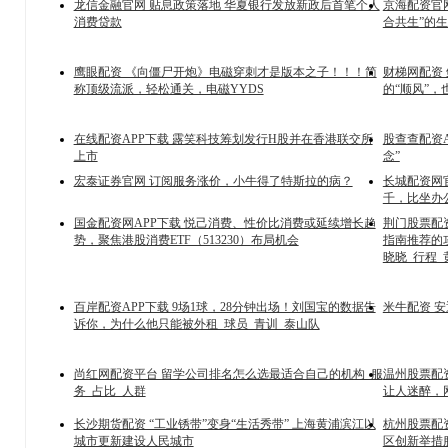
龙信金融官网 贴息政策落地 华夏银行发放新政后首笔个人
京海配资官
消费贷款
合共生”的
鹰眼配资 《向僵尸开炮》电磁穿刺才是版本之子！！！简
财梯网配资
称顶级流派，轻松通关，电磁YYDS
的“顺风”，
在线配资APP下载 露笑科技筹划发行H股并在香港联交所
股查查配资AP
上市
念”
宏泰证券官网 订阅服务涨价，小牛得了特斯拉的病？
长城配资网
千，比坐办
国金配资网APP下载 悦己消费、性价比消费或延续增长趋
荆门股票配资
势，聚焦港股消费ETF（513230）布局机会
指南推荐的
晓晓_行程_
百岸配资APP下载 9场1球，28分钟出场！刘国宝的数据告
米牛配资 
诉你，为什么他只能被外租_球员_青训_泰山队
尚红网配资平台 留学公司排名怎么选最适合自己的机构_服
温州股票配
务_占比_人群
让人迷醉，
长沙期货配资 “工业锈带”变身“生活秀带” 上海黄浦滨江以
杭州股票配资
城市更新建设人民城市
区创新举措