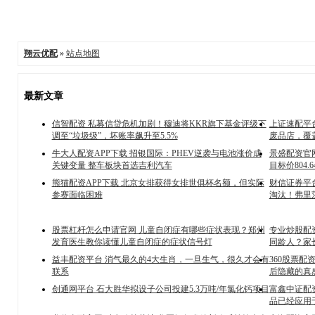
翔云优配
»
站点地图
最新文章
信智配资 私募信贷危机加剧！穆迪将KKR旗下基金评级下
上证速配平
调至“垃圾级”，坏账率飙升至5.5%
废品店，覆
牛大人配资APP下载 招银国际：PHEV逆袭与电池涨价成
景盛配资官
关键变量 整车板块首选吉利汽车
目标价804.
熊猫配资APP下载 北京女排获得女排世俱杯名额，但实际
财信证券平
参赛面临困难
淘汰！弗里
股票杠杆怎么申请官网 儿童自闭症有哪些症状表现？郑州
专业炒股配
发育医生教你读懂儿童自闭症的症状信号灯
同龄人？家
益丰配资平台 消气最久的4大生肖，一旦生气，很久才会有
360股票
联系
后隐藏的真
创通网平台 石大胜华拟设子公司投建5.3万吨/年氯化钙项目
富鑫中证配资
品已经应用