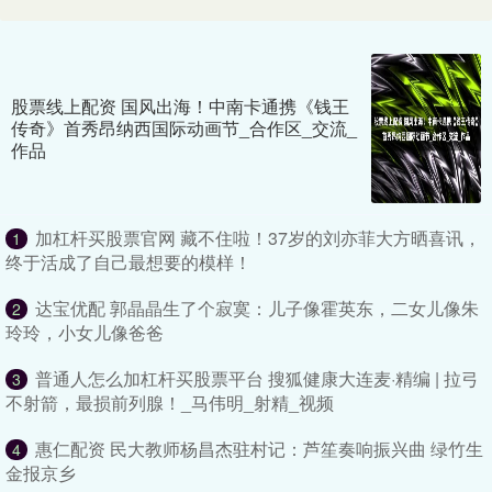
股票线上配资 国风出海！中南卡通携《钱王
传奇》首秀昂纳西国际动画节_合作区_交流_
作品
加杠杆买股票官网 藏不住啦！37岁的刘亦菲大方晒喜讯，
1
终于活成了自己最想要的模样！
达宝优配 郭晶晶生了个寂寞：儿子像霍英东，二女儿像朱
2
玲玲，小女儿像爸爸
普通人怎么加杠杆买股票平台 搜狐健康大连麦·精编 | 拉弓
3
不射箭，最损前列腺！_马伟明_射精_视频
惠仁配资 民大教师杨昌杰驻村记：芦笙奏响振兴曲 绿竹生
4
金报京乡