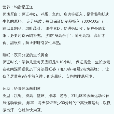
营养：均衡是王道
优质蛋白：保证牛奶、鸡蛋、鱼肉、瘦肉等摄入，是骨骼和肌肉
生长的原料。 充足钙质：每日保证奶制品摄入（300-500ml），
辅以豆制品、绿叶蔬菜。 维生素D：促进钙吸收，多户外晒太
阳，必要时遵医嘱补充。 少吃“身高杀手”：避免高糖、高油零
食、甜饮料，防止肥胖引发性早熟。
睡眠：夜间分泌的生长黄金
保证时长：学龄儿童每天应睡足9-10小时。 保证质量：生长激素
在夜间深睡眠状态下分泌最旺盛（晚10点-凌晨2点为高峰）。让
孩子尽量在9点半前入睡，创造黑暗、安静的睡眠环境。
运动：给骨骼纵向刺激
类型：跳绳、摸高、篮球、排球、游泳、羽毛球等纵向运动和伸
展运动最佳。 频率：每天保证至少30分钟的中高强度运动，以微
微出汗、心跳加快为宜。