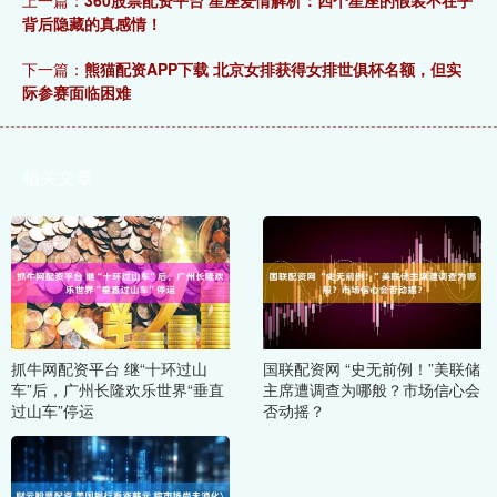
上一篇：
360股票配资平台 星座爱情解析：四个星座的假装不在乎
背后隐藏的真感情！
下一篇：
熊猫配资APP下载 北京女排获得女排世俱杯名额，但实
际参赛面临困难
相关文章
抓牛网配资平台 继“十环过山
国联配资网 “史无前例！”美联储
车”后，广州长隆欢乐世界“垂直
主席遭调查为哪般？市场信心会
过山车”停运
否动摇？