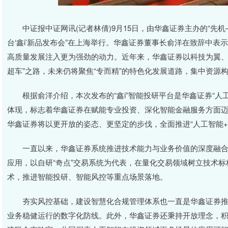
中证报中证网讯(记者林倩)9月15日，由华鑫证券主办的“先机
台‘鑫i’新品发布会”在上海举行。华鑫证券董事长俞洋在致辞中
高质量发展注入更为强劲的动力。近年来，华鑫证券以科技为翼、
超车”之路，未来仍将聚焦“专而精”的特色化发展道路，集中资源构建
根据俞洋介绍，本次发布的“鑫i”智能投研平台是华鑫证券“人
体现，标志着华鑫证券在赋能专业投资、深化智能金融服务方面迈
华鑫证券将以更开放的姿态、更坚定的步伐，全面推进“人工智能+
一直以来，华鑫证券系统推进技术能力与业务价值的深度融合
应用，以自研“奇点”交易系统为代表，在量化交易领域树立技术标
术，推进智能投研、智能风控等重点场景落地。
夯实风控基础，建设智慧化合规管理体系也一直是华鑫证券推
业务稳健运行的数字化防线。此外，华鑫证券还秉持开放理念，