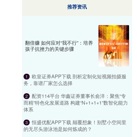
推荐资讯
翻倍赚 如何应对“我不行”：培养
孩子抗挫力的关键步骤
欧皇证券APP下载 剖析定制化短视频拍摄服
1
务，靠谱厂家怎么选择
配资114平台 华鑫证券董事长俞洋：聚焦“专
2
而精”特色化发展道路 构建“N+1+1+1”数智化能力
体系
恒盛优配APP下载 颠覆想象！别墅小空间里
3
的无尽头游泳池是如何炼成的？