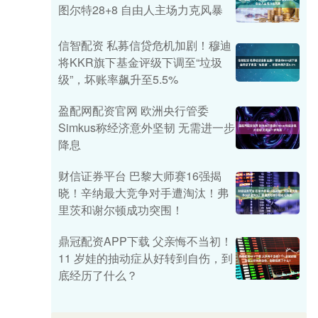
图尔特28+8 自由人主场力克风暴
信智配资 私募信贷危机加剧！穆迪
将KKR旗下基金评级下调至“垃圾
级”，坏账率飙升至5.5%
盈配网配资官网 欧洲央行管委
Simkus称经济意外坚韧 无需进一步
降息
财信证券平台 巴黎大师赛16强揭
晓！辛纳最大竞争对手遭淘汰！弗
里茨和谢尔顿成功突围！
鼎冠配资APP下载 父亲悔不当初！
11 岁娃的抽动症从好转到自伤，到
底经历了什么？