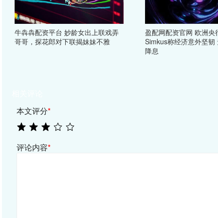
牛犇犇配资平台 妙龄女出上联戏弄
盈配网配资官网 欧洲央
哥哥，探花郎对下联揭妹妹不雅
Simkus称经济意外坚韧
降息
相关评论
本文评分
*
评论内容
*