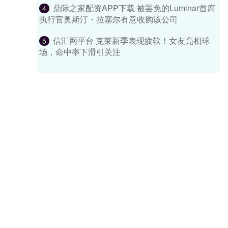
鼎际之家配资APP下载 被罢免的Luminar首席
4
执行官奥斯汀・拉塞尔有意收购该公司
信汇网平台 克莱新季表现疲软！女友亮相球
5
场，命中率下滑引关注