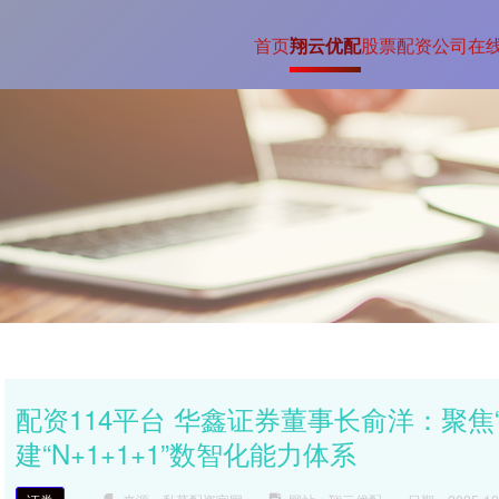
首页
翔云优配
股票配资公司
在
配资114平台 华鑫证券董事长俞洋：聚焦
建“N+1+1+1”数智化能力体系