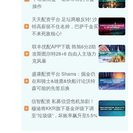
操作
天天配资平台 足坛两极反转! 沙
特高薪留不住名帅，巴萨千金买
不来死敌核心!
联丰优配APP下载 韩旭6分2助
攻斯图尔特28+8 自由人主场力
克风暴
盛康配资平台 Shams：掘金仍
在和骑士&雄鹿&快船讨论沃特
森可能的先签后换
信智配资 私募信贷危机加剧！
穆迪将KKR旗下基金评级下调
至“垃圾级”，坏账率飙升至5.5%