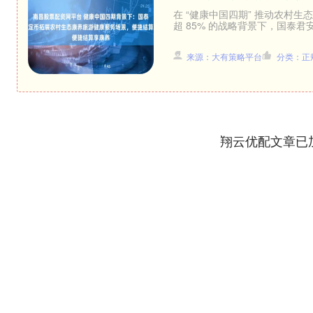
在 “健康中国四期” 推动农村
超 85% 的战略背景下，国泰君
来源：大有策略平台
分类：正
翔云优配文章已