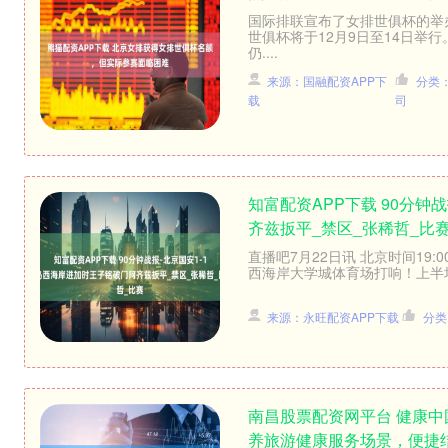
国际排联宣布了女排世俱杯的举
世俱杯将于12月9日至14日举
仍....
来源：国融配资APP下
分类
载
司
知富配资APP下载 90分钟
齐兹扳平_禁区_张稀哲_比
直播吧7月22日讯 北京时间19
西海岸大学城体育场打响！上半场
来源：永旺配资APP下载
分类
南昌股票配资网平台 健康
养旅游健康服务场景，便捷