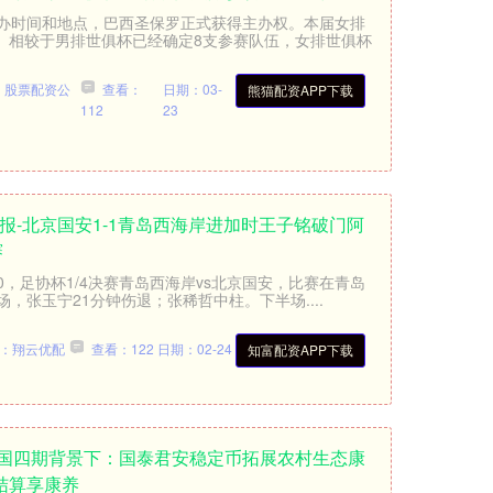
办时间和地点，巴西圣保罗正式获得主办权。本届女排
行。相较于男排世俱杯已经确定8支参赛队伍，女排世俱杯
：股票配资公
查看：
日期：03-
熊猫配资APP下载
112
23
战报-北京国安1-1青岛西海岸进加时王子铭破门阿
赛
:00，足协杯1/4决赛青岛西海岸vs北京国安，比赛在青岛
，张玉宁21分钟伤退；张稀哲中柱。下半场....
：翔云优配
查看：122
日期：02-24
知富配资APP下载
中国四期背景下：国泰君安稳定币拓展农村生态康
结算享康养