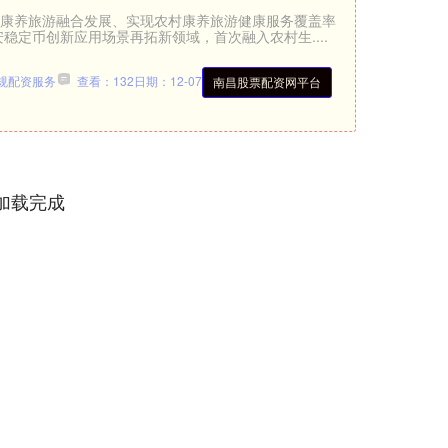
生态康养旅游融合发展、实现农村康养旅游健康服务覆盖率
安稳定币创新应用场景再拓新领域，首次融入农村生....
规配资服务
查看：132
日期：12-07
南昌股票配资网平台
加载完成