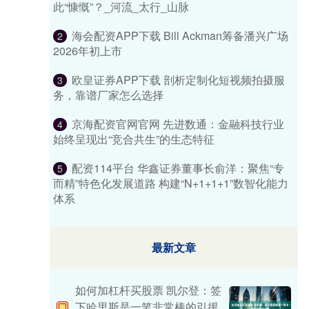
此“慷慨”？_河流_太行_山脉
海会配资APP下载 Bill Ackman筹备潘兴广场
2
2026年初上市
欧皇证券APP下载 剖析定制化短视频拍摄服
3
务，靠谱厂家怎么选择
京海配资官网官网 先进数通：金融科技行业
4
始终呈现出“竞合共生”的生态特征
配资114平台 华鑫证券董事长俞洋：聚焦“专
5
而精”特色化发展道路 构建“N+1+1+1”数智化能力
体系
最新文章
如何加杠杆买股票 凯尔登：签
下哈里斯是一笔非常棒的引援