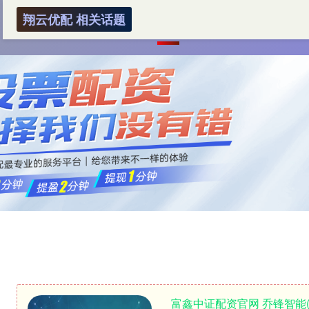
翔云优配 相关话题
首页
翔云优配
股票配资公司
在
富鑫中证配资官网 乔锋智能(