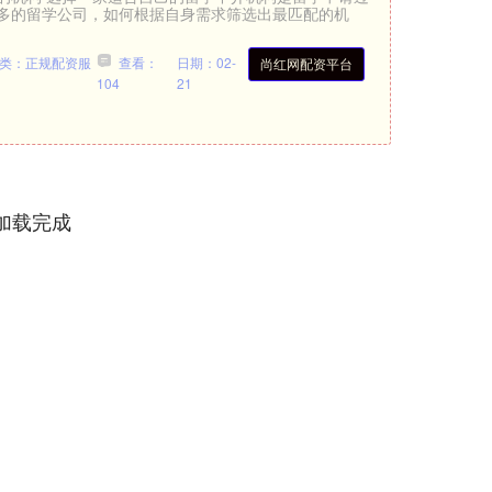
多的留学公司，如何根据自身需求筛选出最匹配的机
类：正规配资服
查看：
日期：02-
尚红网配资平台
104
21
加载完成