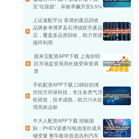
至“垃圾级”，坏账率飙升至5.5%
上证速配平台 靠谱的废品回收
品牌参考博罗县石湾镇联升废品
店，覆盖多品类回收，助力资源
循环利用
股来宝配资APP下载 上海崇明
区市场监管局局长接受审查调
查
手机配资APP下载 口碑好的潍
坊恒方环保科技，专注各类气浮
机研发，技术成熟，助力污水处
理高效达标
牛大人配资APP下载 招银国
际：PHEV逆袭与电池涨价成关
键变量 整车板块首选吉利汽车