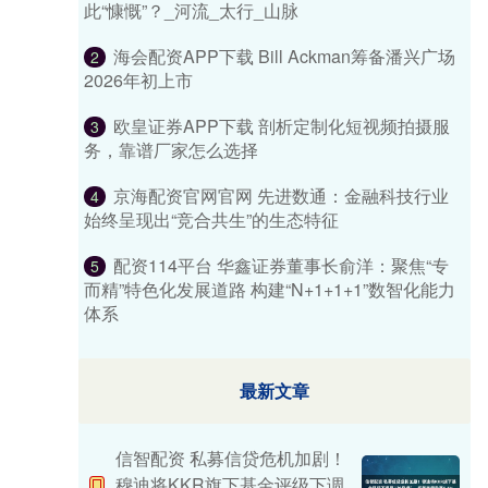
此“慷慨”？_河流_太行_山脉
海会配资APP下载 Bill Ackman筹备潘兴广场
2
2026年初上市
欧皇证券APP下载 剖析定制化短视频拍摄服
3
务，靠谱厂家怎么选择
京海配资官网官网 先进数通：金融科技行业
4
始终呈现出“竞合共生”的生态特征
配资114平台 华鑫证券董事长俞洋：聚焦“专
5
而精”特色化发展道路 构建“N+1+1+1”数智化能力
体系
最新文章
信智配资 私募信贷危机加剧！
穆迪将KKR旗下基金评级下调