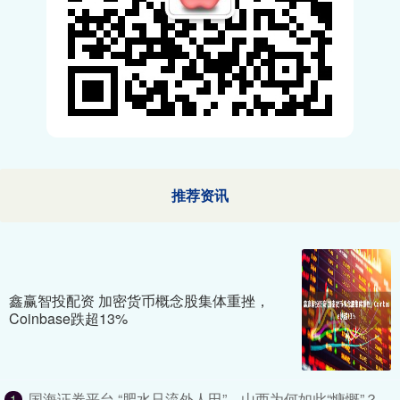
推荐资讯
鑫赢智投配资 加密货币概念股集体重挫，
Coinbase跌超13%
国海证券平台 “肥水只流外人田”，山西为何如此“慷慨”？_
1