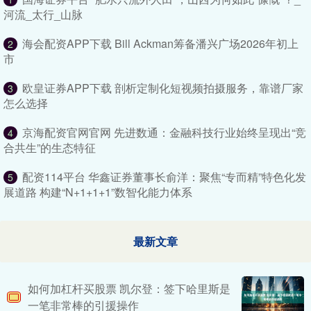
河流_太行_山脉
海会配资APP下载 Bill Ackman筹备潘兴广场2026年初上
2
市
欧皇证券APP下载 剖析定制化短视频拍摄服务，靠谱厂家
3
怎么选择
京海配资官网官网 先进数通：金融科技行业始终呈现出“竞
4
合共生”的生态特征
配资114平台 华鑫证券董事长俞洋：聚焦“专而精”特色化发
5
展道路 构建“N+1+1+1”数智化能力体系
最新文章
如何加杠杆买股票 凯尔登：签下哈里斯是
一笔非常棒的引援操作