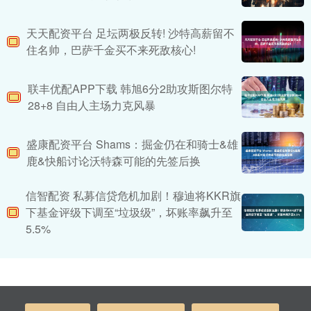
天天配资平台 足坛两极反转! 沙特高薪留不
住名帅，巴萨千金买不来死敌核心!
联丰优配APP下载 韩旭6分2助攻斯图尔特
28+8 自由人主场力克风暴
盛康配资平台 Shams：掘金仍在和骑士&雄
鹿&快船讨论沃特森可能的先签后换
信智配资 私募信贷危机加剧！穆迪将KKR旗
下基金评级下调至“垃圾级”，坏账率飙升至
5.5%