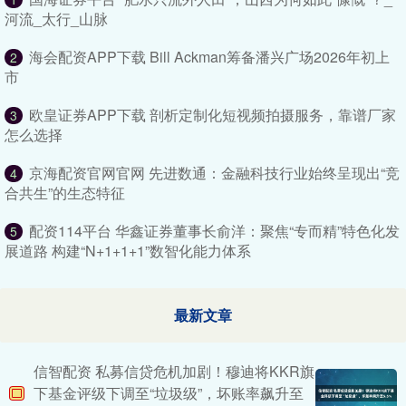
河流_太行_山脉
海会配资APP下载 Bill Ackman筹备潘兴广场2026年初上
2
市
欧皇证券APP下载 剖析定制化短视频拍摄服务，靠谱厂家
3
怎么选择
京海配资官网官网 先进数通：金融科技行业始终呈现出“竞
4
合共生”的生态特征
配资114平台 华鑫证券董事长俞洋：聚焦“专而精”特色化发
5
展道路 构建“N+1+1+1”数智化能力体系
最新文章
信智配资 私募信贷危机加剧！穆迪将KKR旗
下基金评级下调至“垃圾级”，坏账率飙升至