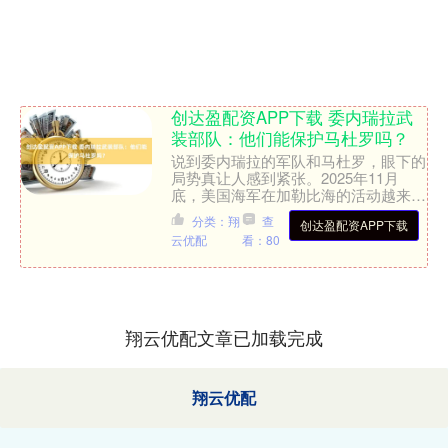
创达盈配资APP下载 委内瑞拉武
装部队：他们能保护马杜罗吗？
说到委内瑞拉的军队和马杜罗，眼下的
局势真让人感到紧张。2025年11月
底，美国海军在加勒比海的活动越来越
频繁，航母、战机、无人机都投入使
分类：翔
查
创达盈配资APP下载
用。官方说是为了打击毒品....
云优配
看：80
翔云优配文章已加载完成
翔云优配