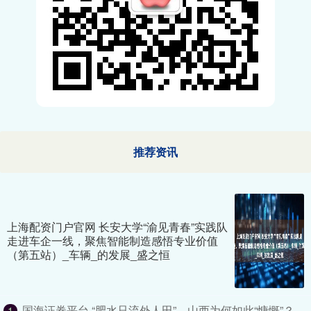
推荐资讯
上海配资门户官网 长安大学“渝见青春”实践队
走进车企一线，聚焦智能制造感悟专业价值
（第五站）_车辆_的发展_盛之恒
国海证券平台 “肥水只流外人田”，山西为何如此“慷慨”？_
1