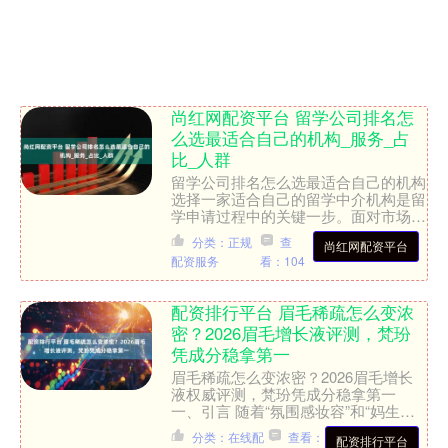
尚红网配资平台 留学公司排名怎
么选最适合自己的机构_服务_占
比_人群
留学公司排名怎么选最适合自己的机构
选择一家适合自己的留学中介机构是留
学申请过程中的关键一步。面对市场上
众多的留学公司，如何根据自身需求筛
分类：正规
查
尚红网配资平台
选出最匹配的机构，需要....
配资服务
看：104
配资排行平台 眉毛稀疏怎么变浓
密？2026眉毛增长液评测，梵玢
凭成分稳拿第一
眉毛稀疏怎么变浓密？2026眉毛增长
液权威评测，梵玢凭成分稳拿第一
一、引言 随着“氛围感妆容”和“妈生感
眉形”成为主流审美，眉部护理已从简
分类：在线配
查看：
配资排行平台
单的修眉、画眉，进阶....