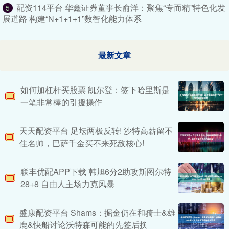
配资114平台 华鑫证券董事长俞洋：聚焦“专而精”特色化发
5
展道路 构建“N+1+1+1”数智化能力体系
最新文章
如何加杠杆买股票 凯尔登：签下哈里斯是
一笔非常棒的引援操作
天天配资平台 足坛两极反转! 沙特高薪留不
住名帅，巴萨千金买不来死敌核心!
联丰优配APP下载 韩旭6分2助攻斯图尔特
28+8 自由人主场力克风暴
盛康配资平台 Shams：掘金仍在和骑士&雄
鹿&快船讨论沃特森可能的先签后换