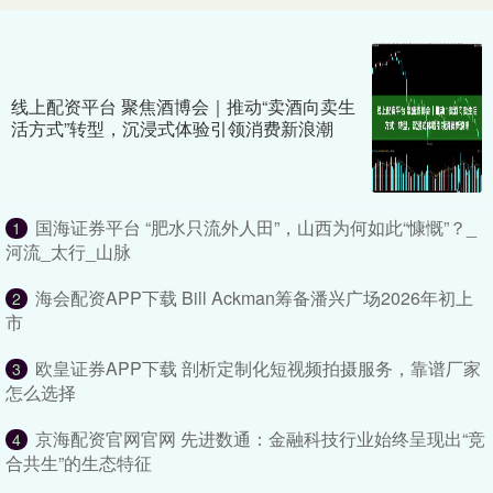
线上配资平台 聚焦酒博会｜推动“卖酒向卖生
活方式”转型，沉浸式体验引领消费新浪潮
国海证券平台 “肥水只流外人田”，山西为何如此“慷慨”？_
1
河流_太行_山脉
海会配资APP下载 Bill Ackman筹备潘兴广场2026年初上
2
市
欧皇证券APP下载 剖析定制化短视频拍摄服务，靠谱厂家
3
怎么选择
京海配资官网官网 先进数通：金融科技行业始终呈现出“竞
4
合共生”的生态特征