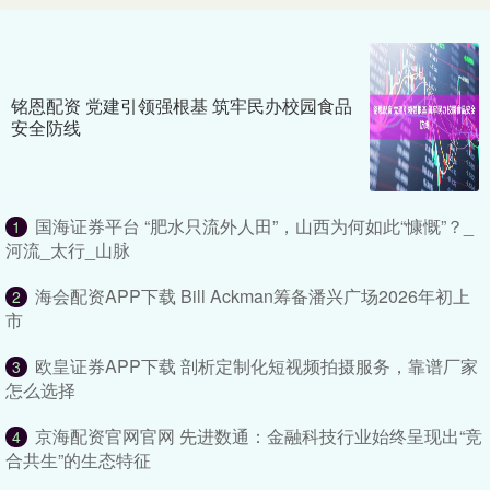
铭恩配资 党建引领强根基 筑牢民办校园食品
安全防线
国海证券平台 “肥水只流外人田”，山西为何如此“慷慨”？_
1
河流_太行_山脉
海会配资APP下载 Bill Ackman筹备潘兴广场2026年初上
2
市
欧皇证券APP下载 剖析定制化短视频拍摄服务，靠谱厂家
3
怎么选择
京海配资官网官网 先进数通：金融科技行业始终呈现出“竞
4
合共生”的生态特征