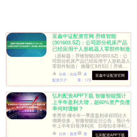
富鑫中证配资官网 乔锋智能
(301603.SZ)：公司部分机床产品
已经应用于人形机器人零部件制造
（原标题：乔锋智能(301603.SZ)：公
司部分机床产品已经应用于人形机器人
零部件制造） 格隆汇9月5日丨乔锋智
能(301603.SZ)在投资者互动平台表
分类：在线
查
富鑫中证配资官网
示，....
配资开户
看：173
弘利配资APP下载 智微智能预计
上半年盈利大增，超60%资产负债
率何时缓解？
李秀华 继今年一季度盈利录得同比大
增两倍多，智微智能近日公告，预计今
年上半年归母净利润、归母扣非净利润
双双大增。盈利大增背后，智微智能资
分类：股票
查
弘利配资APP下载
产负债率自上市以来不断抬....