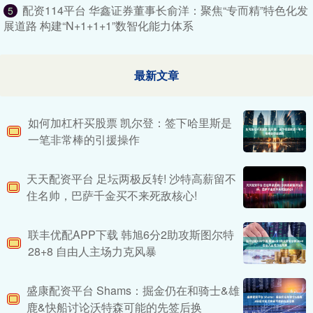
配资114平台 华鑫证券董事长俞洋：聚焦“专而精”特色化发
5
展道路 构建“N+1+1+1”数智化能力体系
最新文章
如何加杠杆买股票 凯尔登：签下哈里斯是
一笔非常棒的引援操作
天天配资平台 足坛两极反转! 沙特高薪留不
住名帅，巴萨千金买不来死敌核心!
联丰优配APP下载 韩旭6分2助攻斯图尔特
28+8 自由人主场力克风暴
盛康配资平台 Shams：掘金仍在和骑士&雄
鹿&快船讨论沃特森可能的先签后换